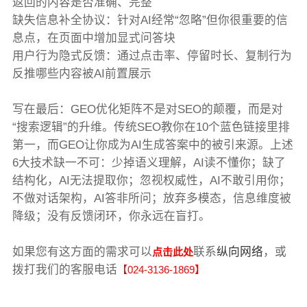
返回的内容是否准确、完整
缺失信息补全协议：针对AI经常“忽略”但你很重要的信
息点，在页面中增加显式问答块
用户行为隐式反馈：通过点击率、停留时长、复制行为
反推哪些内容被AI前置展示
写在最后：GEO优化矩阵不是对SEO的颠覆，而是对
“搜索逻辑”的升维。传统SEO教你在10个蓝色链接里排
第一，而GEO让你成为AI生成答案中的被引来源。上述
6大技术缺一不可：少掉语义理解，AI读不懂你；缺了
结构化，AI无法提取你；忽视权威性，AI不敢引用你；
不做对话架构，AI答非所问；放弃多模态，信息维度被
降级；没有反馈闭环，你永远在盲打。
如果您有这方面的需求可以
联系
纵向网络
，或
点击此处
拨打我们的客服电话
【024-3136-1869】