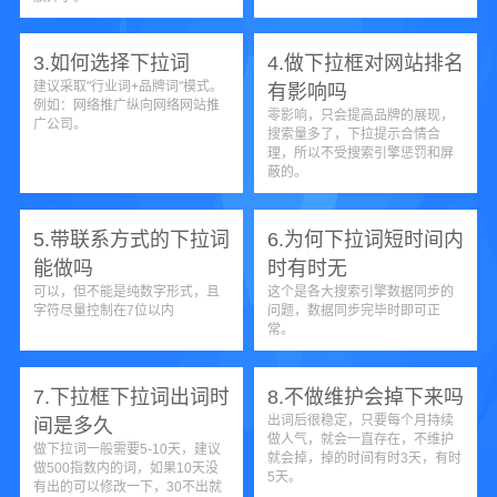
3.如何选择下拉词
4.做下拉框对网站排名
建议采取"行业词+品牌词"模式。
有影响吗
例如：网络推广纵向网络网站推
零影响，只会提高品牌的展现，
广公司。
搜索量多了，下拉提示合情合
理，所以不受搜索引擎惩罚和屏
蔽的。
5.带联系方式的下拉词
6.为何下拉词短时间内
能做吗
时有时无
可以，但不能是纯数字形式，且
这个是各大搜索引擎数据同步的
字符尽量控制在7位以内
问题，数据同步完毕时即可正
常。
7.下拉框下拉词出词时
8.不做维护会掉下来吗
出词后很稳定，只要每个月持续
间是多久
做人气，就会一直存在，不维护
做下拉词一般需要5-10天，建议
就会掉，掉的时间有时3天，有时
做500指数内的词，如果10天没
5天。
有出的可以修改一下，30不出就