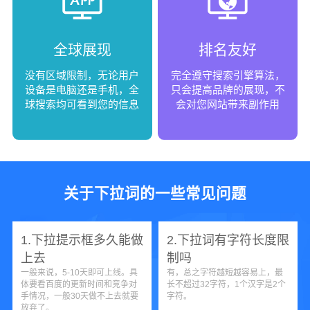
全球展现
排名友好
没有区域限制，无论用户
完全遵守搜索引擎算法，
设备是电脑还是手机，全
只会提高品牌的展现，不
球搜索均可看到您的信息
会对您网站带来副作用
关于下拉词的一些常见问题
1.下拉提示框多久能做
2.下拉词有字符长度限
上去
制吗
一般来说，5-10天即可上线。具
有，总之字符越短越容易上，最
体要看百度的更新时间和竞争对
长不超过32字符，1个汉字是2个
手情况，一般30天做不上去就要
字符。
放弃了。