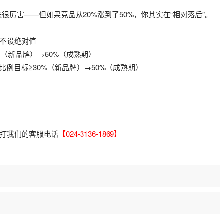
很厉害——但如果竞品从20%涨到了50%，你其实在“相对落后”。
不设绝对值
%（新品牌）→50%（成熟期）
例目标≥30%（新品牌）→50%（成熟期）
打我们的客服电话
【024-3136-1869】